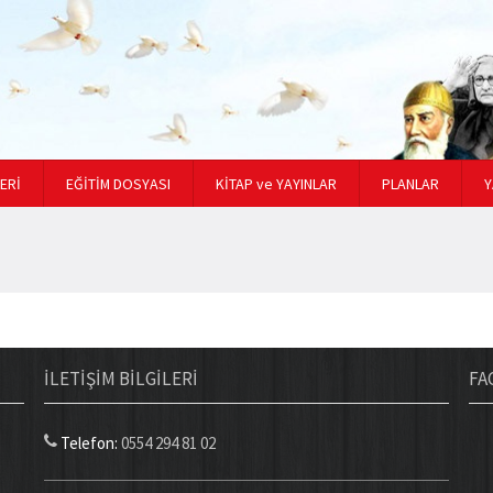
ERİ
EĞİTİM DOSYASI
KİTAP ve YAYINLAR
PLANLAR
Y
İLETİŞİM BİLGİLERİ
FA
Telefon:
0554 294 81 02