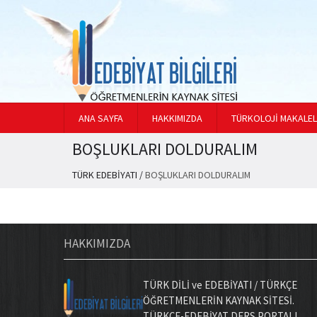
ANA SAYFA
HAKKIMIZDA
TÜRKOLOJİ MAKALEL
BOŞLUKLARI DOLDURALIM
TÜRK EDEBİYATI
/
BOŞLUKLARI DOLDURALIM
HAKKIMIZDA
TÜRK DİLİ ve EDEBİYATI / TÜRKÇE
ÖĞRETMENLERİN KAYNAK SİTESİ.
TÜRKÇE-EDEBİYAT DERS PORTALI