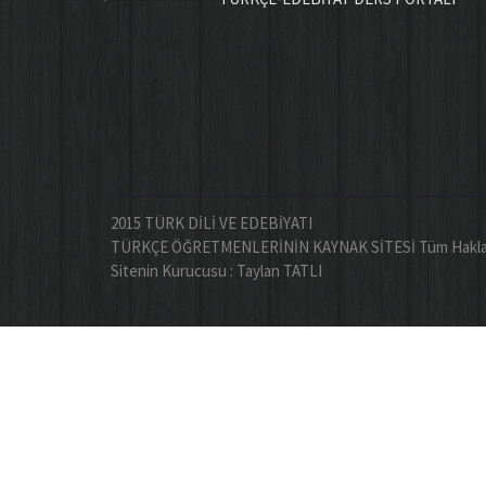
2015 TÜRK DİLİ VE EDEBİYATI
TÜRKÇE ÖĞRETMENLERİNİN KAYNAK SİTESİ Tüm Hakları 
Sitenin Kurucusu : Taylan TATLI